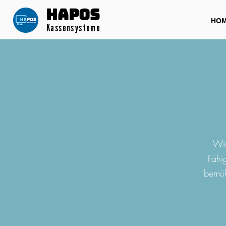
HAPOS​
HO
Kassensysteme
Wir
Fähi
bemüh