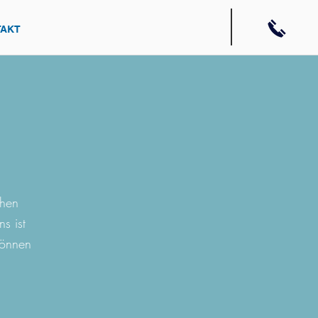
TAKT
chen
s ist
können