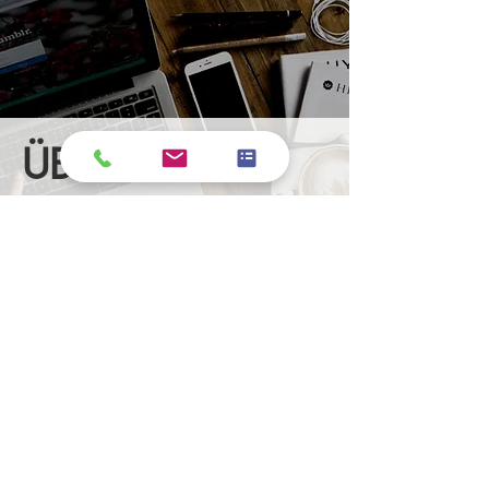
ÜBER
UNS
Qualität ist unsere Mission bei HAPOS
Kassensysteme. Wir haben uns Ihrer
Zufriedenheit verschrieben und liefern
Ihnen exakt das, was Sie brauchen.
Unsere Kunden schätzen die
Zusammenarbeit mit uns. Wir erzeugen
hochwertige und anpassende Produkte in
ebenso hoher Geschwindigkeit.